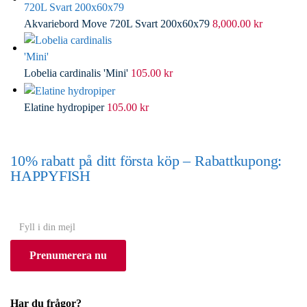
Akvariebord Move 720L Svart 200x60x79
8,000.00
kr
Lobelia cardinalis 'Mini'
105.00
kr
Elatine hydropiper
105.00
kr
10% rabatt på ditt första köp – Rabattkupong:
HAPPYFISH
(Gäller ej akvarium eller akvariebord)
Y
o
Prenumerera nu
u
r
e
Har du frågor?
m