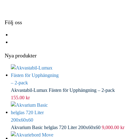
k
r
d
l
I
n
Följ oss
Nya produkter
Akvastabil-Lumax Fästen för Upphängning – 2-pack
155.00
kr
Akvarium Basic helglas 720 Liter 200x60x60
9,000.00
kr