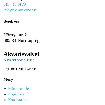
011 – 18 54 73
a
info@akvarievalvet.se
i
l
Besök oss
Hörngatan 2
602 34 Norrköping
Akvarievalvet
Akvarist sedan 1987
Org. nr: 620106-1998
Meny
Månadens Deal
Köpvillkor
Kontakta oss