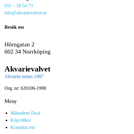
011 – 18 54 73
a
info@akvarievalvet.se
i
l
Besök oss
Hörngatan 2
602 34 Norrköping
Akvarievalvet
Akvarist sedan 1987
Org. nr: 620106-1998
Meny
Månadens Deal
Köpvillkor
Kontakta oss