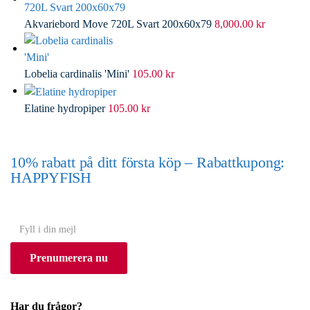
Akvariebord Move 720L Svart 200x60x79
8,000.00
kr
Lobelia cardinalis 'Mini'
105.00
kr
Elatine hydropiper
105.00
kr
10% rabatt på ditt första köp – Rabattkupong:
HAPPYFISH
(Gäller ej akvarium eller akvariebord)
Y
o
Prenumerera nu
u
r
e
Har du frågor?
m