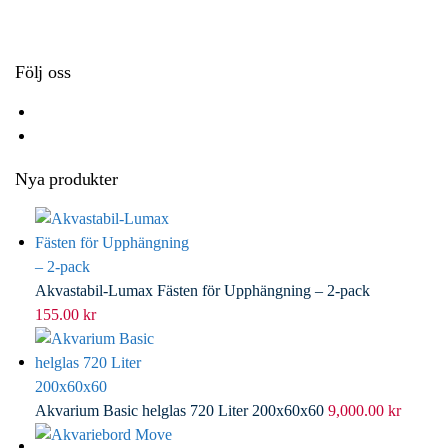
k
r
d
l
I
n
Följ oss
Nya produkter
Akvastabil-Lumax Fästen för Upphängning – 2-pack
155.00
kr
Akvarium Basic helglas 720 Liter 200x60x60
9,000.00
kr