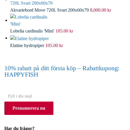
Akvariebord Move 720L Svart 200x60x79
8,000.00
kr
Lobelia cardinalis 'Mini'
105.00
kr
Elatine hydropiper
105.00
kr
10% rabatt på ditt första köp – Rabattkupong:
HAPPYFISH
(Gäller ej akvarium eller akvariebord)
Y
o
Prenumerera nu
u
r
e
Har du frågor?
m