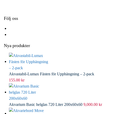
k
r
d
l
I
n
Följ oss
Nya produkter
Akvastabil-Lumax Fästen för Upphängning – 2-pack
155.00
kr
Akvarium Basic helglas 720 Liter 200x60x60
9,000.00
kr