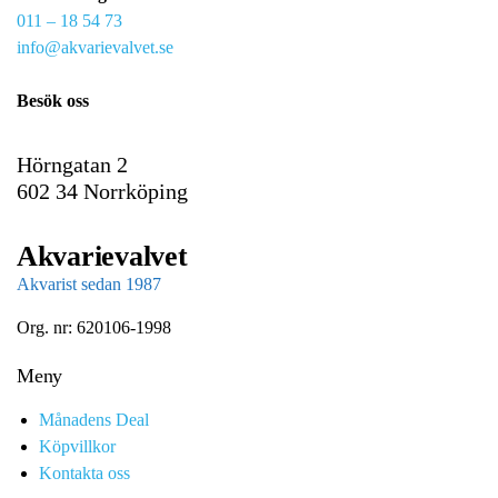
011 – 18 54 73
a
info@akvarievalvet.se
i
l
Besök oss
Hörngatan 2
602 34 Norrköping
Akvarievalvet
Akvarist sedan 1987
Org. nr: 620106-1998
Meny
Månadens Deal
Köpvillkor
Kontakta oss