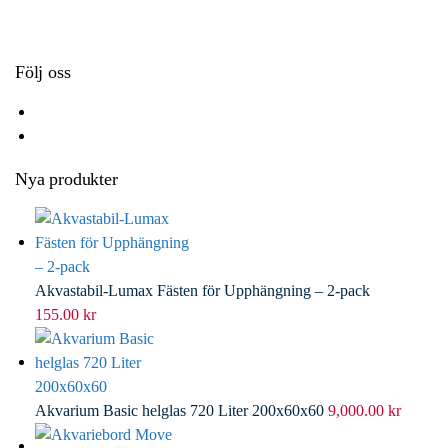
k
r
d
l
I
n
Följ oss
Nya produkter
Akvastabil-Lumax Fästen för Upphängning – 2-pack
155.00
kr
Akvarium Basic helglas 720 Liter 200x60x60
9,000.00
kr