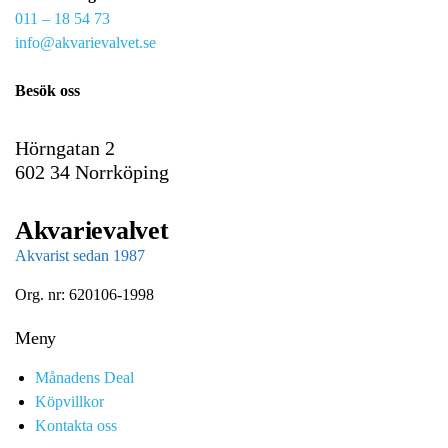
011 – 18 54 73
a
info@akvarievalvet.se
i
l
Besök oss
Hörngatan 2
602 34 Norrköping
Akvarievalvet
Akvarist sedan 1987
Org. nr: 620106-1998
Meny
Månadens Deal
Köpvillkor
Kontakta oss