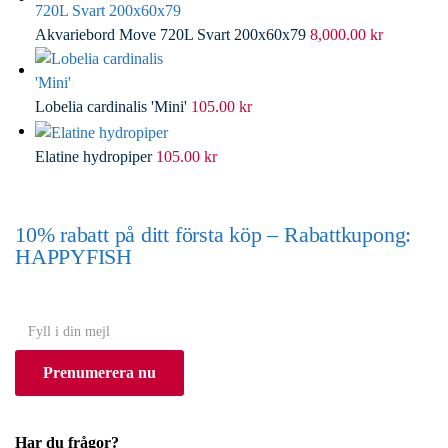
Akvariebord Move 720L Svart 200x60x79
8,000.00
kr
Lobelia cardinalis 'Mini'
105.00
kr
Elatine hydropiper
105.00
kr
10% rabatt på ditt första köp – Rabattkupong:
HAPPYFISH
(Gäller ej akvarium eller akvariebord)
Y
o
Prenumerera nu
u
r
e
Har du frågor?
m