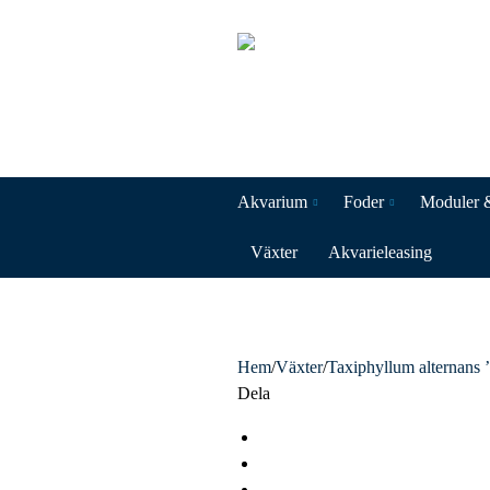
Akvarium
Foder
Moduler 
Växter
Akvarieleasing
Hem
/
Växter
/
Taxiphyllum alternans 
Dela
F
a
T
c
w
L