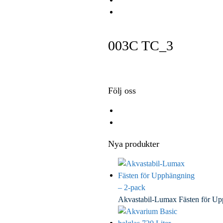
e
i
i
E
b
t
n
m
o
t
k
a
003C TC_3
o
e
e
i
k
r
d
l
I
n
Följ oss
Nya produkter
Akvastabil-Lumax Fästen för U