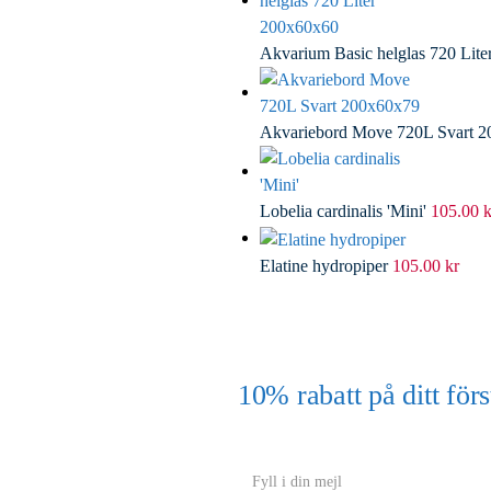
Akvarium Basic helglas 720 Lit
Akvariebord Move 720L Svart 
Lobelia cardinalis 'Mini'
105.00
k
Elatine hydropiper
105.00
kr
10% rabatt på ditt f
(Gäller ej akvarium eller akvariebord
Y