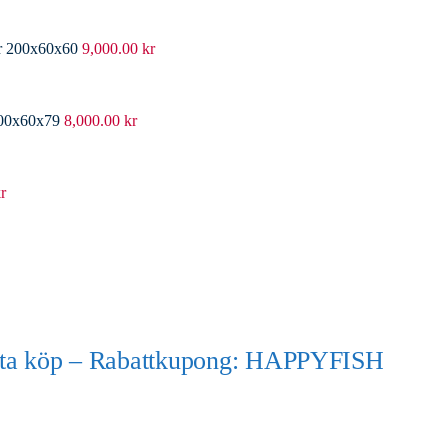
er 200x60x60
9,000.00
kr
200x60x79
8,000.00
kr
r
örsta köp – Rabattkupong: HAPPYFISH
)