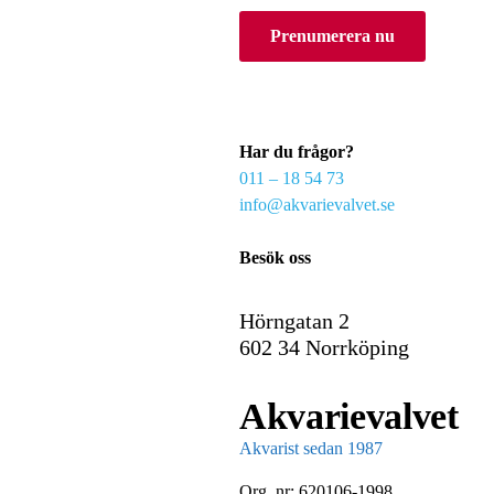
o
Prenumerera nu
u
r
e
m
a
Har du frågor?
i
011 – 18 54 73
l
info@akvarievalvet.se
Besök oss
Hörngatan 2
602 34 Norrköping
Akvarievalvet
Akvarist sedan 1987
Org. nr: 620106-1998