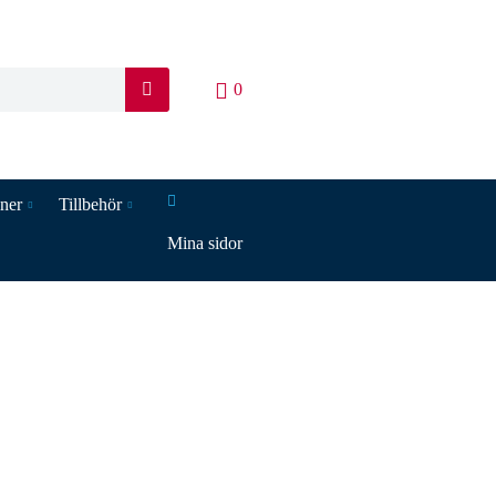
0
S
ö
k
iner
Tillbehör
Mina sidor