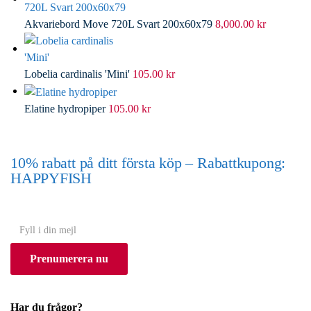
Akvariebord Move 720L Svart 200x60x79
8,000.00
kr
Lobelia cardinalis 'Mini'
105.00
kr
Elatine hydropiper
105.00
kr
10% rabatt på ditt första köp – Rabattkupong:
HAPPYFISH
(Gäller ej akvarium eller akvariebord)
Y
o
Prenumerera nu
u
r
e
Har du frågor?
m