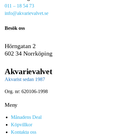
011 – 18 54 73
a
info@akvarievalvet.se
i
l
Besök oss
Hörngatan 2
602 34 Norrköping
Akvarievalvet
Akvarist sedan 1987
Org. nr: 620106-1998
Meny
Månadens Deal
Köpvillkor
Kontakta oss