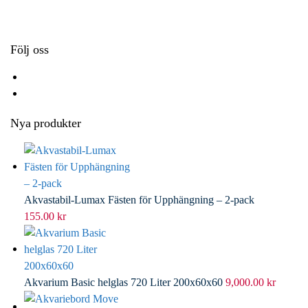
k
r
d
l
I
n
Följ oss
Nya produkter
Akvastabil-Lumax Fästen för Upphängning – 2-pack
155.00
kr
Akvarium Basic helglas 720 Liter 200x60x60
9,000.00
kr