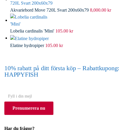
Akvariebord Move 720L Svart 200x60x79
8,000.00
kr
Lobelia cardinalis 'Mini'
105.00
kr
Elatine hydropiper
105.00
kr
10% rabatt på ditt första köp – Rabattkupong:
HAPPYFISH
(Gäller ej akvarium eller akvariebord)
Y
o
Prenumerera nu
u
r
e
Har du frågor?
m