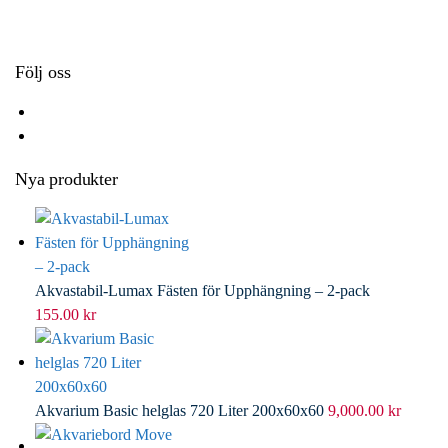
k
r
d
l
I
n
Följ oss
Nya produkter
Akvastabil-Lumax Fästen för Upphängning – 2-pack
155.00
kr
Akvarium Basic helglas 720 Liter 200x60x60
9,000.00
kr