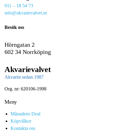
011 – 18 54 73
a
info@akvarievalvet.se
i
l
Besök oss
Hörngatan 2
602 34 Norrköping
Akvarievalvet
Akvarist sedan 1987
Org. nr: 620106-1998
Meny
Månadens Deal
Köpvillkor
Kontakta oss