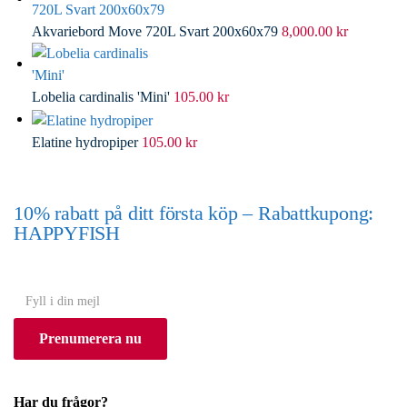
Akvariebord Move 720L Svart 200x60x79
8,000.00
kr
Lobelia cardinalis 'Mini'
105.00
kr
Elatine hydropiper
105.00
kr
10% rabatt på ditt första köp – Rabattkupong:
HAPPYFISH
(Gäller ej akvarium eller akvariebord)
Y
o
Prenumerera nu
u
r
e
Har du frågor?
m