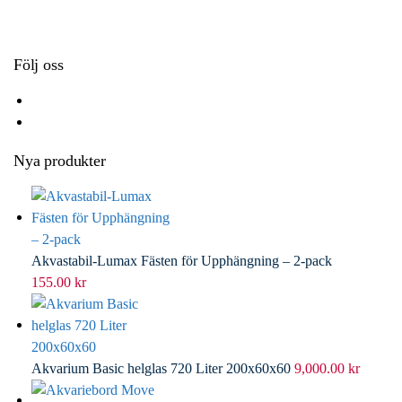
k
r
d
l
I
n
Följ oss
Nya produkter
Akvastabil-Lumax Fästen för Upphängning – 2-pack
155.00
kr
Akvarium Basic helglas 720 Liter 200x60x60
9,000.00
kr