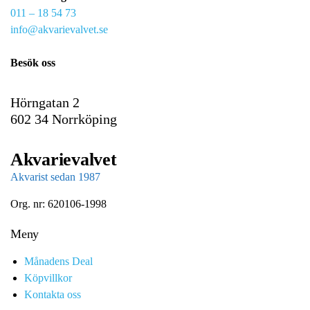
011 – 18 54 73
a
info@akvarievalvet.se
i
l
Besök oss
Hörngatan 2
602 34 Norrköping
Akvarievalvet
Akvarist sedan 1987
Org. nr: 620106-1998
Meny
Månadens Deal
Köpvillkor
Kontakta oss