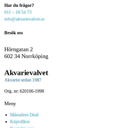
Har du frågor?
m
011 – 18 54 73
a
info@akvarievalvet.se
i
l
Besök oss
Hörngatan 2
602 34 Norrköping
Akvarievalvet
Akvarist sedan 1987
Org. nr: 620106-1998
Meny
Månadens Deal
Köpvillkor