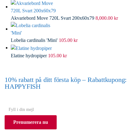
Akvariebord Move 720L Svart 200x60x79
8,000.00
kr
Lobelia cardinalis 'Mini'
105.00
kr
Elatine hydropiper
105.00
kr
10% rabatt på ditt första köp – Rabattkupong:
HAPPYFISH
(Gäller ej akvarium eller akvariebord)
Y
o
Prenumerera nu
u
r
e