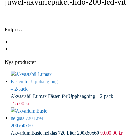
juwel-akvariepaket-lido-200-led-vit
o
e
e
i
k
r
d
l
I
n
Följ oss
Nya produkter
Akvastabil-Lumax Fästen för Upphängning – 2-pack
155.00
kr
Akvarium Basic helglas 720 Liter 200x60x60
9,000.00
kr