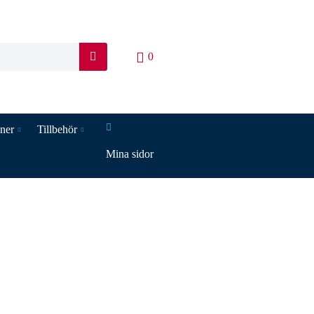
0
S
ö
k
iner
Tillbehör
Mina sidor