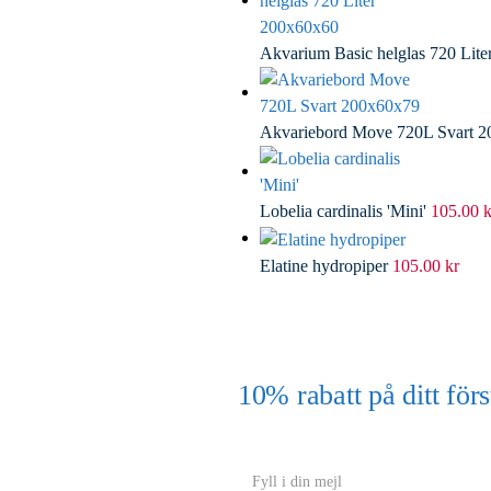
Akvarium Basic helglas 720 Lit
Akvariebord Move 720L Svart 
Lobelia cardinalis 'Mini'
105.00
k
Elatine hydropiper
105.00
kr
10% rabatt på ditt f
(Gäller ej akvarium eller akvariebord
Y