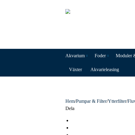
Akvarium
Foder
Moduler 
Växter
Akvarieleasing
Hem
/
Pumpar & Filter
/
Ytterfilter
/
Flu
Dela
F
a
T
c
w
L