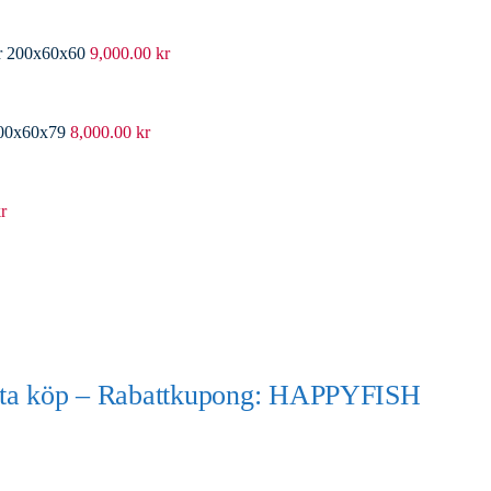
er 200x60x60
9,000.00
kr
200x60x79
8,000.00
kr
r
örsta köp – Rabattkupong: HAPPYFISH
)