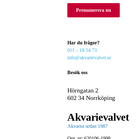
o
Prenumerera nu
u
r
e
m
a
Har du frågor?
i
011 – 18 54 73
l
info@akvarievalvet.se
Besök oss
Hörngatan 2
602 34 Norrköping
Akvarievalvet
Akvarist sedan 1987
Org. nr: 620106-1998