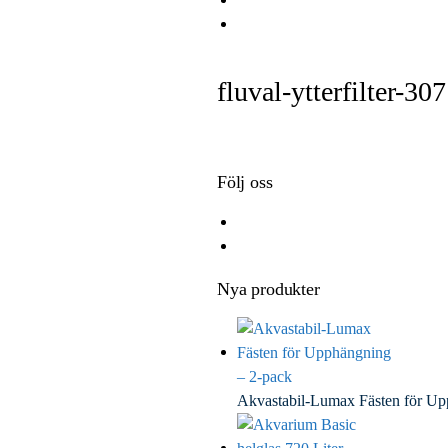
e
i
i
E
b
t
n
m
o
t
k
a
fluval-ytterfilter-307
o
e
e
i
k
r
d
l
I
n
Följ oss
Nya produkter
Akvastabil-Lumax Fästen för U