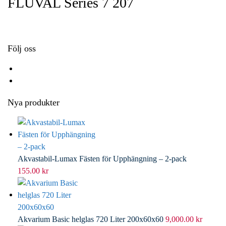
FLUVAL Series 7 207
o
e
e
i
k
r
d
l
I
n
Följ oss
Nya produkter
Akvastabil-Lumax Fästen för Upphängning – 2-pack
155.00
kr
Akvarium Basic helglas 720 Liter 200x60x60
9,000.00
kr