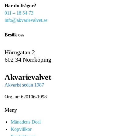
Har du frågor?
m
011 – 18 54 73
a
info@akvarievalvet.se
i
l
Besök oss
Hörngatan 2
602 34 Norrköping
Akvarievalvet
Akvarist sedan 1987
Org. nr: 620106-1998
Meny
Månadens Deal
Köpvillkor