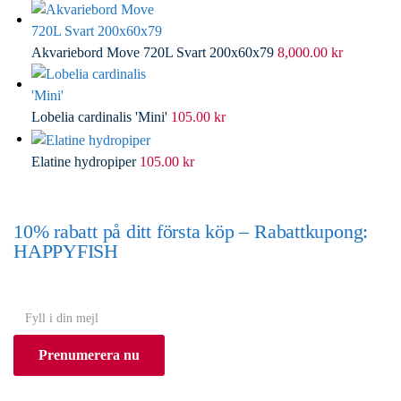
Akvariebord Move 720L Svart 200x60x79
8,000.00
kr
Lobelia cardinalis 'Mini'
105.00
kr
Elatine hydropiper
105.00
kr
10% rabatt på ditt första köp – Rabattkupong:
HAPPYFISH
(Gäller ej akvarium eller akvariebord)
Y
o
Prenumerera nu
u
r
e