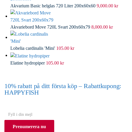
Akvarium Basic helglas 720 Liter 200x60x60
9,000.00
kr
Akvariebord Move 720L Svart 200x60x79
8,000.00
kr
Lobelia cardinalis 'Mini'
105.00
kr
Elatine hydropiper
105.00
kr
10% rabatt på ditt första köp – Rabattkupong:
HAPPYFISH
(Gäller ej akvarium eller akvariebord)
Y
o
Prenumerera nu
u