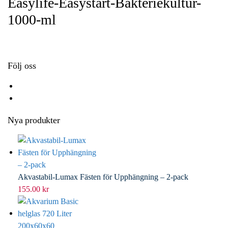
Easylife-Easystart-Bakteriekultur-
o
e
e
i
1000-ml
k
r
d
l
I
n
Följ oss
Nya produkter
Akvastabil-Lumax Fästen för Upphängning – 2-pack
155.00
kr