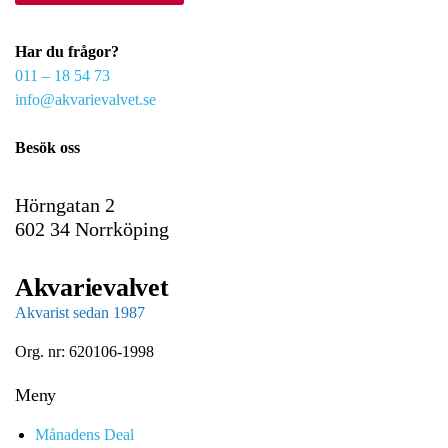
r
e
Har du frågor?
m
011 – 18 54 73
a
info@akvarievalvet.se
i
l
Besök oss
Hörngatan 2
602 34 Norrköping
Akvarievalvet
Akvarist sedan 1987
Org. nr: 620106-1998
Meny
Månadens Deal