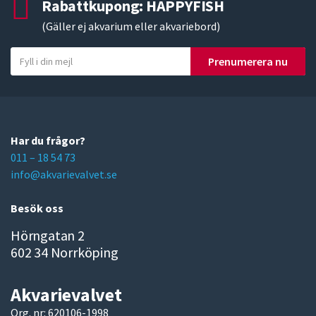
Rabattkupong: HAPPYFISH
(Gäller ej akvarium eller akvariebord)
Y
Prenumerera nu
o
u
r
e
m
Har du frågor?
a
011 – 18 54 73
i
info@akvarievalvet.se
l
Besök oss
Hörngatan 2
602 34 Norrköping
Akvarievalvet
Org. nr: 620106-1998