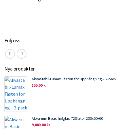
b
t
e
l
o
e
d
o
r
I
k
n
Följ oss
Nya produkter
Akvastabil-Lumax Fästen för Upphängning – 2-pack
155.00
kr
Akvarium Basic helglas 720 Liter 200x60x60
9,000.00
kr