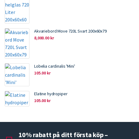
Akvariebord Move 720L Svart 200x60x79
8,000.00
kr
Lobelia cardinalis 'Mini'
105.00
kr
Elatine hydropiper
105.00
kr
10% rabatt på ditt första köp –