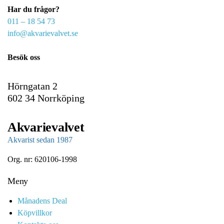
Har du frågor?
m
011 – 18 54 73
a
info@akvarievalvet.se
i
l
Besök oss
Hörngatan 2
602 34 Norrköping
Akvarievalvet
Akvarist sedan 1987
Org. nr: 620106-1998
Meny
Månadens Deal
Köpvillkor