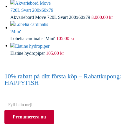
Akvariebord Move 720L Svart 200x60x79
8,000.00
kr
Lobelia cardinalis 'Mini'
105.00
kr
Elatine hydropiper
105.00
kr
10% rabatt på ditt första köp – Rabattkupong:
HAPPYFISH
(Gäller ej akvarium eller akvariebord)
Y
o
Prenumerera nu
u
r
e