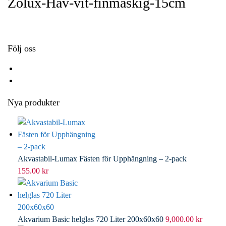
Zolux-Hav-vit-finmaskig-15cm
o
e
e
i
k
r
d
l
I
n
Följ oss
Nya produkter
Akvastabil-Lumax Fästen för Upphängning – 2-pack
155.00
kr
Akvarium Basic helglas 720 Liter 200x60x60
9,000.00
kr