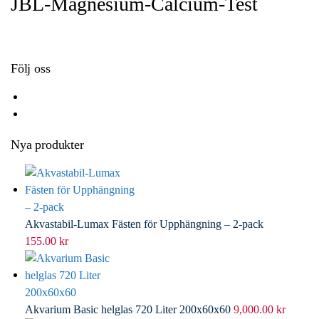
JBL-Magnesium-Calcium-Test
o
e
e
i
k
r
d
l
I
n
Följ oss
Nya produkter
Akvastabil-Lumax Fästen för Upphängning – 2-pack
155.00
kr
Akvarium Basic helglas 720 Liter 200x60x60
9,000.00
kr