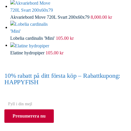
Akvariebord Move 720L Svart 200x60x79
8,000.00
kr
Lobelia cardinalis 'Mini'
105.00
kr
Elatine hydropiper
105.00
kr
10% rabatt på ditt första köp – Rabattkupong:
HAPPYFISH
(Gäller ej akvarium eller akvariebord)
Y
o
Prenumerera nu
u
r
e