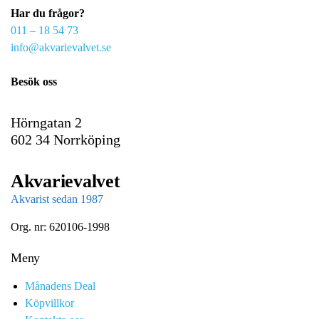
Har du frågor?
m
011 – 18 54 73
a
info@akvarievalvet.se
i
l
Besök oss
Hörngatan 2
602 34 Norrköping
Akvarievalvet
Akvarist sedan 1987
Org. nr: 620106-1998
Meny
Månadens Deal
Köpvillkor