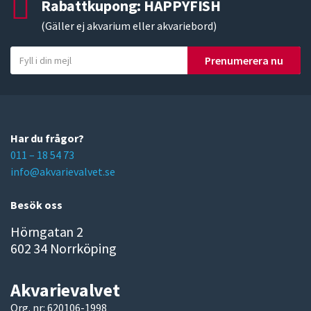
Rabattkupong: HAPPYFISH
(Gäller ej akvarium eller akvariebord)
Y
Prenumerera nu
o
u
r
e
m
Har du frågor?
a
011 – 18 54 73
i
info@akvarievalvet.se
l
Besök oss
Hörngatan 2
602 34 Norrköping
Akvarievalvet
Org. nr: 620106-1998