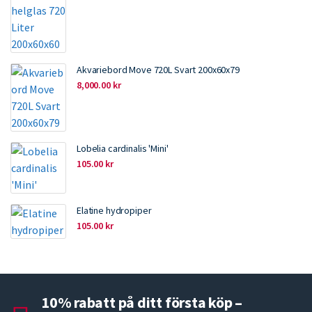
Akvariebord Move 720L Svart 200x60x79
8,000.00
kr
Lobelia cardinalis 'Mini'
105.00
kr
Elatine hydropiper
105.00
kr
10% rabatt på ditt första köp –