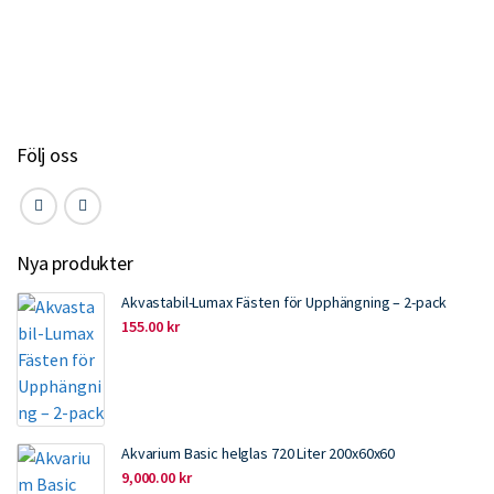
b
t
e
l
o
e
d
o
r
I
k
n
Följ oss
Nya produkter
Akvastabil-Lumax Fästen för Upphängning – 2-pack
155.00
kr
Akvarium Basic helglas 720 Liter 200x60x60
9,000.00
kr