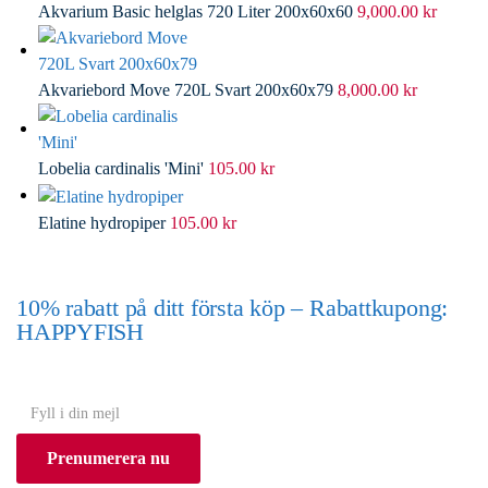
Akvarium Basic helglas 720 Liter 200x60x60
9,000.00
kr
Akvariebord Move 720L Svart 200x60x79
8,000.00
kr
Lobelia cardinalis 'Mini'
105.00
kr
Elatine hydropiper
105.00
kr
10% rabatt på ditt första köp – Rabattkupong:
HAPPYFISH
(Gäller ej akvarium eller akvariebord)
Y
o
Prenumerera nu
u
r