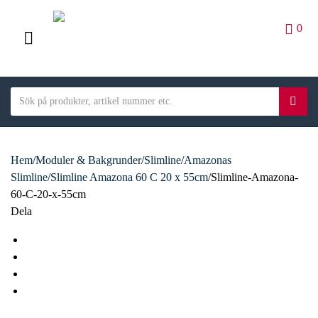
0
M
E
S
N
S
C
e
ö
U
a
a
k
t
r
e
Hem
/
Moduler & Bakgrunder
/
Slimline
/
Amazonas
c
g
Slimline
/
Slimline Amazona 60 C 20 x 55cm
/
Slimline-Amazona-
h
o
60-C-20-x-55cm
t
r
Dela
e
y
x
F
n
t
a
T
a
c
w
L
m
e
i
i
E
e
b
t
n
m