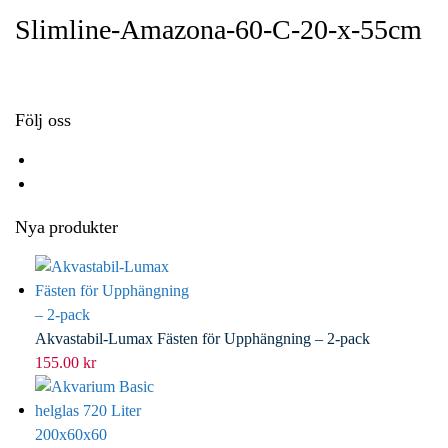
o
t
k
a
Slimline-Amazona-60-C-20-x-55cm
o
e
e
i
k
r
d
l
I
n
Följ oss
Nya produkter
Akvastabil-Lumax Fästen för Upphängning – 2-pack
155.00
kr