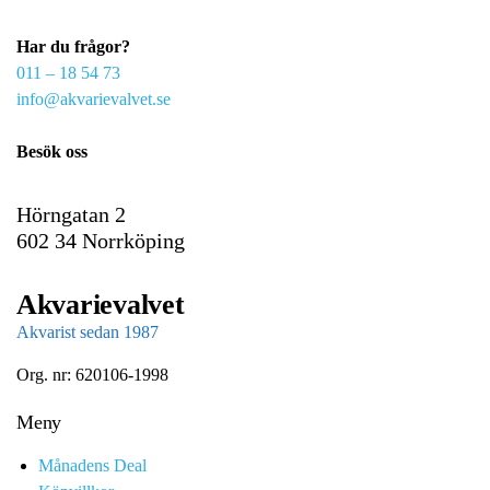
e
Har du frågor?
m
011 – 18 54 73
a
info@akvarievalvet.se
i
l
Besök oss
Hörngatan 2
602 34 Norrköping
Akvarievalvet
Akvarist sedan 1987
Org. nr: 620106-1998
Meny
Månadens Deal