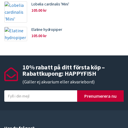
Lobelia cardinalis 'Mini'
105.00
kr
Elatine hydropiper
105.00
kr
10% rabatt på ditt första köp –
Rabattkupong: HAPPYFISH
(Gäller ej akvarium eller akvariebord)
Y
Prenumerera nu
o
u
r
e
m