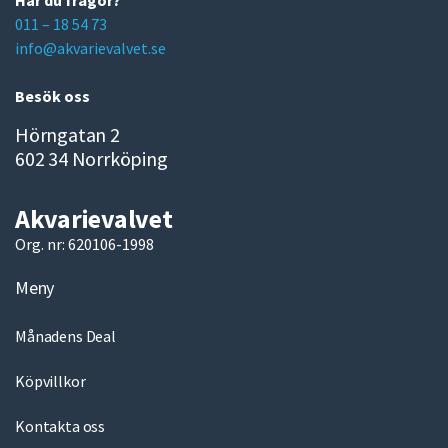
Har du frågor?
a
011 – 18 54 73
i
info@akvarievalvet.se
l
Besök oss
Hörngatan 2
602 34 Norrköping
Akvarievalvet
Org. nr: 620106-1998
Meny
Månadens Deal
Köpvillkor
Kontakta oss