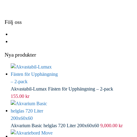
k
r
d
l
I
n
Följ oss
Nya produkter
Akvastabil-Lumax Fästen för Upphängning – 2-pack
155.00
kr
Akvarium Basic helglas 720 Liter 200x60x60
9,000.00
kr