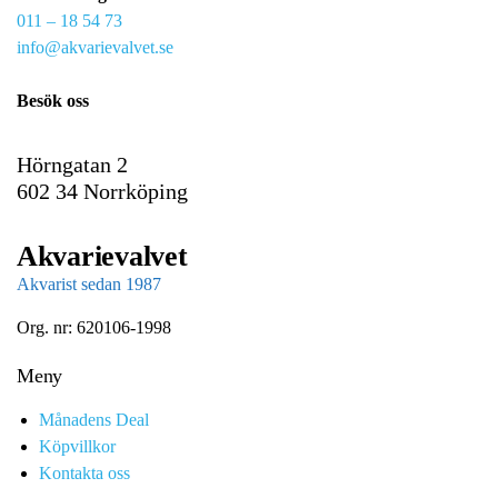
011 – 18 54 73
a
info@akvarievalvet.se
i
l
Besök oss
Hörngatan 2
602 34 Norrköping
Akvarievalvet
Akvarist sedan 1987
Org. nr: 620106-1998
Meny
Månadens Deal
Köpvillkor
Kontakta oss