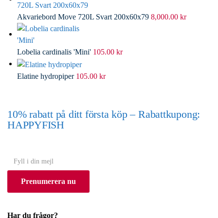
Akvariebord Move 720L Svart 200x60x79
8,000.00
kr
Lobelia cardinalis 'Mini'
105.00
kr
Elatine hydropiper
105.00
kr
10% rabatt på ditt första köp – Rabattkupong:
HAPPYFISH
(Gäller ej akvarium eller akvariebord)
Y
o
Prenumerera nu
u
r
e
Har du frågor?
m