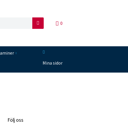
0
S
ö
k
taminer
Mina sidor
Följ oss