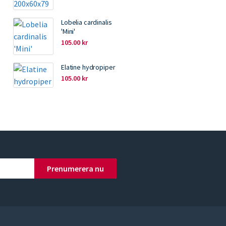
Lobelia cardinalis
'Mini'
105.00
kr
Elatine hydropiper
105.00
kr
Prenumerera nu