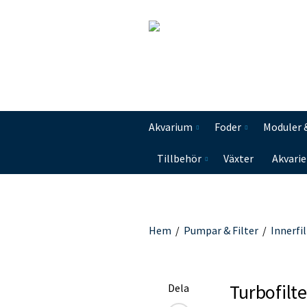
Akvarium
Foder
Moduler 
Tillbehör
Växter
Akvarie
Hem
/
Pumpar & Filter
/
Innerfi
Turbofilt
Dela