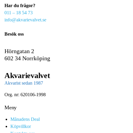
Har du frågor?
m
011 – 18 54 73
a
info@akvarievalvet.se
i
l
Besök oss
Hörngatan 2
602 34 Norrköping
Akvarievalvet
Akvarist sedan 1987
Org. nr: 620106-1998
Meny
Månadens Deal
Köpvillkor