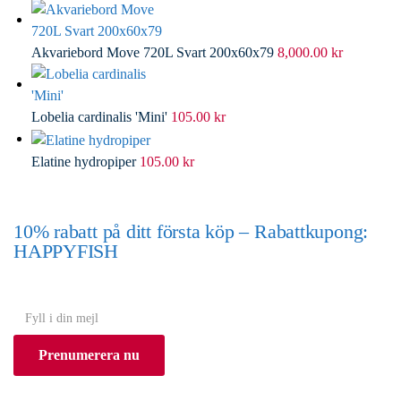
Akvariebord Move 720L Svart 200x60x79
8,000.00
kr
Lobelia cardinalis 'Mini'
105.00
kr
Elatine hydropiper
105.00
kr
10% rabatt på ditt första köp – Rabattkupong:
HAPPYFISH
(Gäller ej akvarium eller akvariebord)
Y
o
Prenumerera nu
u
r
e