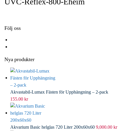
UVC-Reflex-800-Eheim
o
e
e
i
k
r
d
l
I
n
Följ oss
Nya produkter
Akvastabil-Lumax Fästen för Upphängning – 2-pack
155.00
kr
Akvarium Basic helglas 720 Liter 200x60x60
9,000.00
kr