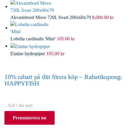
Akvariebord Move 720L Svart 200x60x79
8,000.00
kr
Lobelia cardinalis 'Mini'
105.00
kr
Elatine hydropiper
105.00
kr
10% rabatt på ditt första köp – Rabattkupong:
HAPPYFISH
(Gäller ej akvarium eller akvariebord)
Y
o
Prenumerera nu
u
r
e