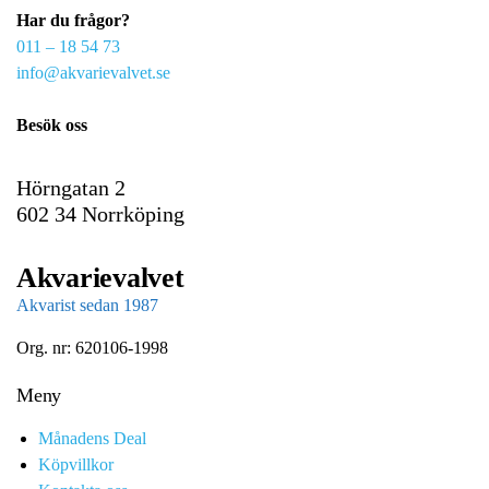
Har du frågor?
m
011 – 18 54 73
a
info@akvarievalvet.se
i
l
Besök oss
Hörngatan 2
602 34 Norrköping
Akvarievalvet
Akvarist sedan 1987
Org. nr: 620106-1998
Meny
Månadens Deal
Köpvillkor