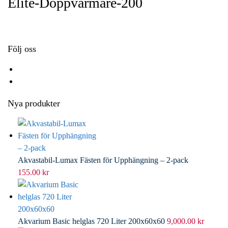
Elite-Doppvarmare-200
o
e
e
i
k
r
d
l
I
n
Följ oss
Nya produkter
Akvastabil-Lumax Fästen för Upphängning – 2-pack
155.00
kr
Akvarium Basic helglas 720 Liter 200x60x60
9,000.00
kr