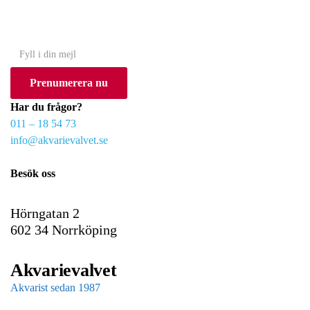
(Gäller ej akvarium eller akvariebord)
Y
o
Prenumerera nu
u
r
Har du frågor?
e
011 – 18 54 73
m
info@akvarievalvet.se
a
i
Besök oss
l
Hörngatan 2
602 34 Norrköping
Akvarievalvet
Akvarist sedan 1987