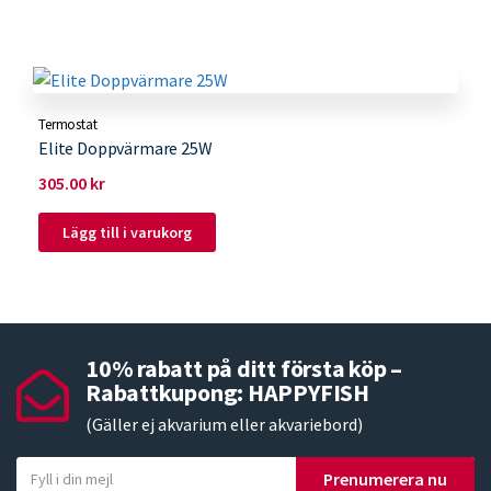
Termostat
Elite Doppvärmare 25W
305.00
kr
Lägg till i varukorg
10% rabatt på ditt första köp –
Rabattkupong: HAPPYFISH
(Gäller ej akvarium eller akvariebord)
Y
Prenumerera nu