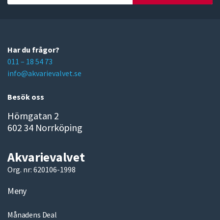
o
u
r
e
m
Har du frågor?
a
011 – 18 54 73
i
info@akvarievalvet.se
l
Besök oss
Hörngatan 2
602 34 Norrköping
Akvarievalvet
Org. nr: 620106-1998
Meny
Månadens Deal