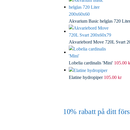
Akvarium Basic helglas 720 Lit
Akvariebord Move 720L Svart 
Lobelia cardinalis 'Mini'
105.00
k
Elatine hydropiper
105.00
kr
10% rabatt på ditt f
(Gäller ej akvarium eller akvariebord