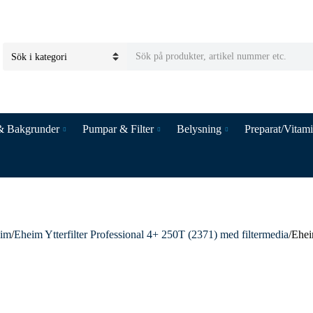
S
C
e
a
a
t
r
e
c
& Bakgrunder
Pumpar & Filter
Belysning
Preparat/Vitam
g
h
o
t
r
e
y
x
n
t
a
m
im
/
Eheim Ytterfilter Professional 4+ 250T (2371) med filtermedia
/
Ehei
e