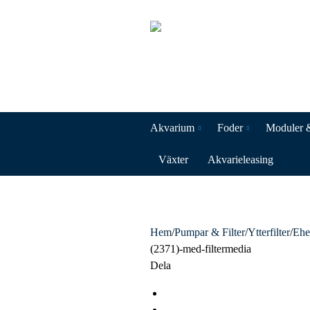
Akvarium
Foder
Moduler 
Växter
Akvarieleasing
Hem
/
Pumpar & Filter
/
Ytterfilter
/
Ehe
(2371)-med-filtermedia
Dela
F
a
T