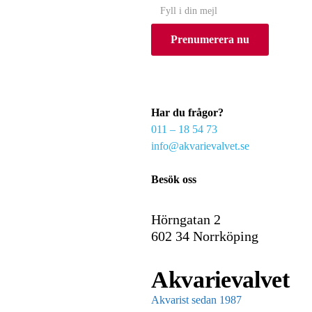
Y
o
Prenumerera nu
u
r
e
m
a
Har du frågor?
i
011 – 18 54 73
l
info@akvarievalvet.se
Besök oss
Hörngatan 2
602 34 Norrköping
Akvarievalvet
Akvarist sedan 1987