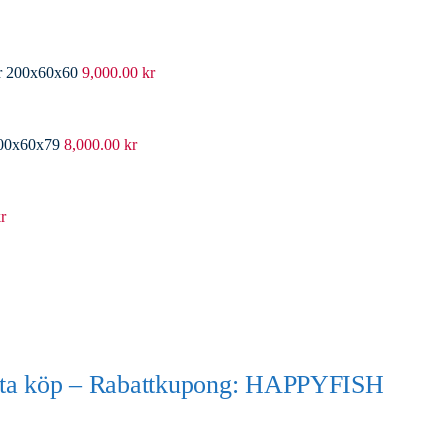
er 200x60x60
9,000.00
kr
200x60x79
8,000.00
kr
r
örsta köp – Rabattkupong: HAPPYFISH
)