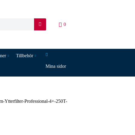
0
S
ö
k
iner
Tillbehör
Mina sidor
m-Ytterfilter-Professional-4+-250T-