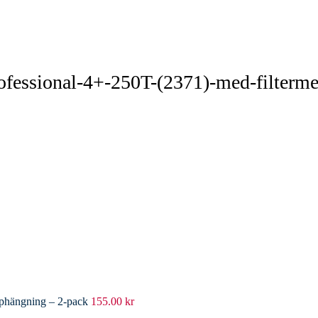
rofessional-4+-250T-(2371)-med-filterme
pphängning – 2-pack
155.00
kr